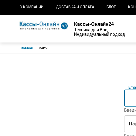
Основная навигация
О КОМПАНИИ
ДОСТАВКА И ОПЛАТА
БЛОГ
КОН
Кассы-Онлайн24
Техника для Вас,
Индивидуальный подход
Строка навигации
Главная
Войти
Главные вкладки
Emai
Введи
Па