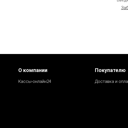
Введи
Заб
Menu footer
О компании
Покупателю
Кассы-онлайн24
Доставка и опла