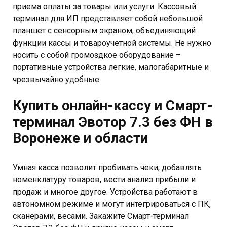
приема оплаты за товары или услуги. Кассовый
Диаметр ролика чековой ленты не более 51 мм;
терминал для ИП представляет собой небольшой
планшет с сенсорным экраном, объединяющий
Резак оснащен 2-мя стальными гребенками;
функции кассы и товароучетной системы. Не нужно
Аккумулятор оснащен 4 батареями с общей
носить с собой громоздкое оборудование –
мощностью 2600 мА·ч, хватает до 14 часов
портативные устройства легкие, малогабаритные и
автономной работы;
чрезвычайно удобные.
Внешний сетевой адаптер с кабелем USB type B,
Купить онлайн-кассу и Смарт-
5V, 3A;
терминал Эвотор 7.3 без ФН в
Время сохранности информации в регистрах
после выключения питания - не менее 1440 ч;
Воронеже и области
Оснащен GPS навигацией;
Умная касса позволит пробивать чеки, добавлять
Маркированные порты подключения;
номенклатуру товаров, вести анализ прибыли и
Подключаемые устройства - банковский
продаж и многое другое. Устройства работают в
терминал, принтер этикеток и денежный ящик
автономном режиме и могут интегрироваться с ПК,
подключаются бесплатно, для весов нужен
сканерами, весами. Закажите Смарт-терминал
драйвер.