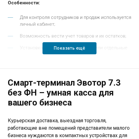
Особенности:
Для контроля сотрудников и продаж используется
личный кабинет;
Возможность вести учет товаров и их остатков;
Установка скидки на всю покупку или отдельные
Показать ещё
товары;
Добавление дополнительных функции в магазине
приложений;
Смарт-терминал Эвотор 7.3
Управлять торговлей с мобильных устройств;
без ФН – умная касса для
Смарт-карта Эвотора (miniSIM): Мегафон,
вашего бизнеса
Вымпелком, МТС, Теле 2, СберТелеком,
NextMobile;
Курьерская доставка, выездная торговля,
Камера 5 МП;
работающие вне помещений представители малого
Ресурс печатающего устройства - 100 км;
бизнеса нуждаются в компактных устройствах для