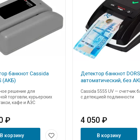
тор банкнот Cassida
Детектор банкнот DORS
S (АКБ)
автоматический, без АК
ное решение для
Cassida 5555 UV — счетчик 
ой торговли, курьерских
с детекцией подлинности
такси, кафе и АЗС
0 ₽
4 050 ₽
В корзину
В корзину