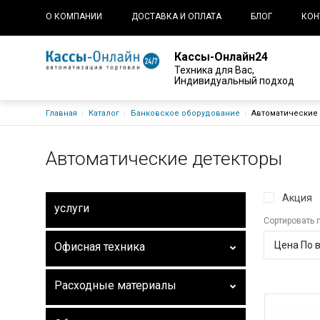
Основная навигация
О КОМПАНИИ
ДОСТАВКА И ОПЛАТА
БЛОГ
КОН
Кассы-Онлайн24
Техника для Вас,
Индивидуальный подход
Строка навигации
Главная
Каталог
Банковское оборудование
Автоматические
Автоматические детекторы
Акция
услуги
Сортировать 
Офисная техника
Расходные материалы