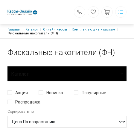
Строка навигации
Главная
Каталог
Онлайн кассы
Кассы-Онлайн24
Комплектующие к кассам
Техника для Вас, Индивидуальный подход
Фискальные накопители (ФН)
Каталог
Основная навигация
О компании
Фискальные накопители (ФН)
Доставка и оплата
Блог
Контакты
Поиск
Каталог
Личный кабинет
г. Воронеж, ул. 45 Стрелковой дивизии, 224 - оф. 211, 229
89202223107@mail.ru.ru
Акция
Новинка
Популярные
+7 (920) 222-31-07
Распродажа
Обратный вызов
Сортировать по