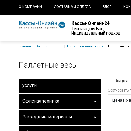
Основная навигация
О КОМПАНИИ
ДОСТАВКА И ОПЛАТА
БЛОГ
КОН
Кассы-Онлайн24
Техника для Вас,
Индивидуальный подход
Строка навигации
Главная
Каталог
Весы
Промышленные весы
Паллетные в
Паллетные весы
Акция
услуги
Сортировать 
Офисная техника
Расходные материалы